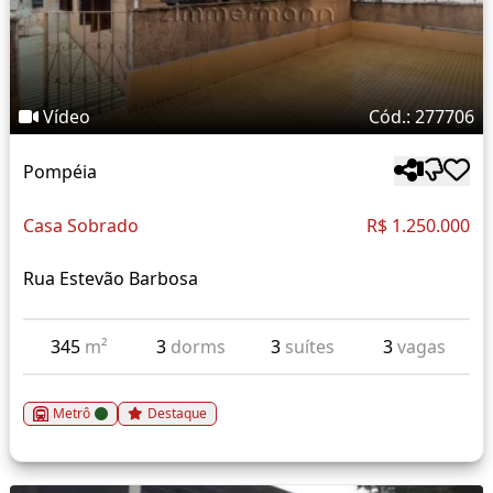
Vídeo
Cód.: 277706
Pompéia
Casa Sobrado
R$ 1.250.000
Rua Estevão Barbosa
345
m²
3
dorms
3
suítes
3
vagas
Metrô
Destaque