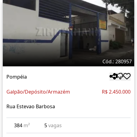
Cód.: 280957
Pompéia
Galpão/Depósito/Armazém
R$ 2.450.000
Rua Estevao Barbosa
384
m²
5
vagas