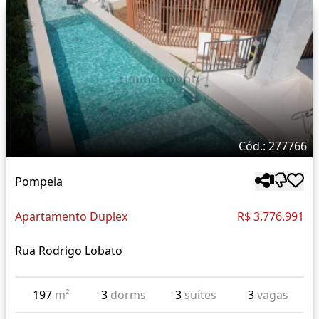
Cód.: 277766
Pompeia
Apartamento Duplex
R$ 3.776.991
Rua Rodrigo Lobato
197
m²
3
dorms
3
suítes
3
vagas