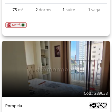
75
m²
2
dorms
1
suíte
1
vaga
Metrô
Cód.: 289638
Pompeia