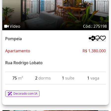
Vídeo
Cód.: 275198
Pompeia
Apartamento
R$ 1.380.000
Rua Rodrigo Lobato
75
m²
2
dorms
1
suíte
1
vaga
Decorado com IA