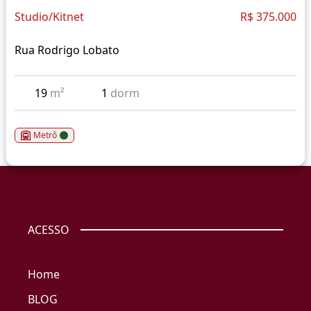
Studio/Kitnet
R$ 375.000
Rua Rodrigo Lobato
19
m²
1
dorm
Metrô
ACESSO
Home
BLOG