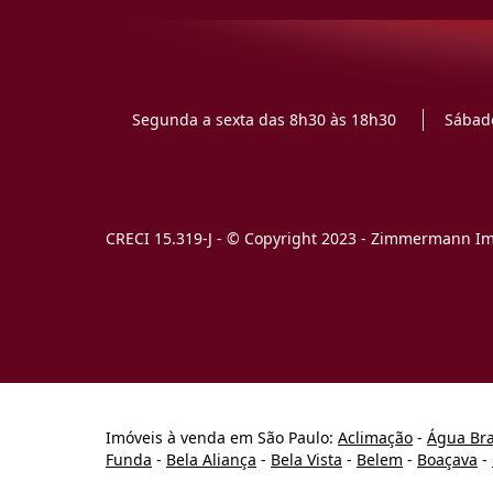
Segunda a sexta das 8h30 às 18h30
Sábado
CRECI 15.319-J - © Copyright 2023 - Zimmermann Imó
Imóveis à venda em São Paulo:
Aclimação
-
Água Br
Funda
-
Bela Aliança
-
Bela Vista
-
Belem
-
Boaçava
-