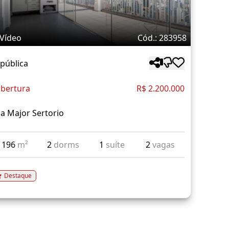
Vídeo
Cód.: 283958
pública
bertura
R$ 2.200.000
a Major Sertorio
196
m²
2
dorms
1
suíte
2
vagas
Destaque