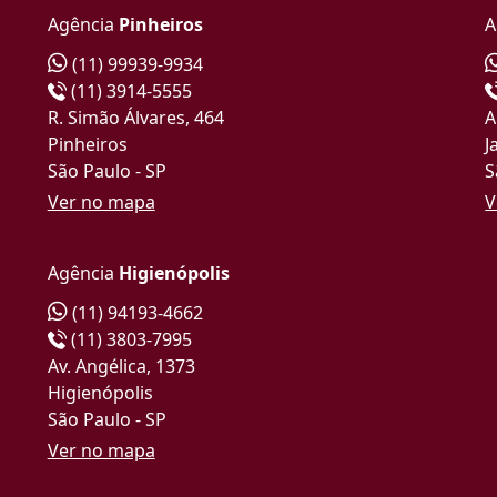
Agência
Pinheiros
A
(11) 99939-9934
(11) 3914-5555
R. Simão Álvares, 464
A
Pinheiros
J
São Paulo - SP
S
Ver no mapa
V
Agência
Higienópolis
(11) 94193-4662
(11) 3803-7995
Av. Angélica, 1373
Higienópolis
São Paulo - SP
Ver no mapa