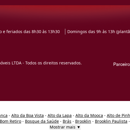
 e feriados das 8h30 às 13h30
Domingos das 9h às 13h (plantã
veis LTDA - Todos os direitos reservados.
anca
-
Alto da Boa Vista
-
Alto da Lapa
-
Alto da Mooca
-
Alto de Pin
Bom Retiro
-
Bosque da Saúde
-
Brás
-
Brooklin
-
Brooklin Paulista
Mostrar mais ▼