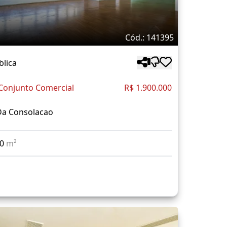
Cód.: 141395
blica
Conjunto Comercial
R$ 1.900.000
Da Consolacao
80
m²