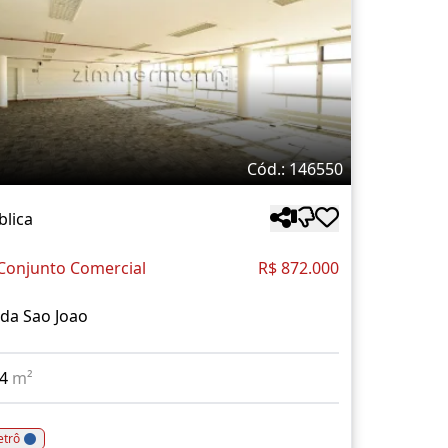
Cód.: 146550
blica
Conjunto Comercial
R$ 872.000
da Sao Joao
84
m²
trô