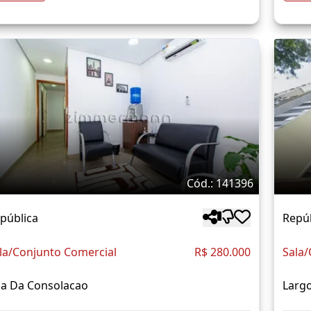
Cód.: 141396
pública
Repú
la/Conjunto Comercial
R$ 280.000
Sala/
a Da Consolacao
Larg