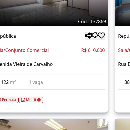
Cód.: 137869
pública
Repú
la/Conjunto Comercial
R$ 610.000
Sala/
enida Vieira de Carvalho
Rua 
122
m²
1
vaga
3
Permuta
Metrô