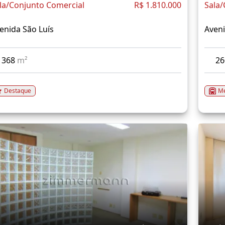
la/Conjunto Comercial
R$ 1.810.000
Sala/
enida São Luís
Aveni
368
m²
2
Destaque
Me