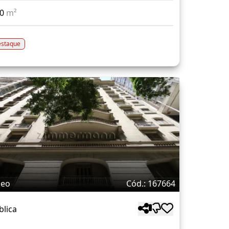
00
m²
staque
deo
Cód.: 167664
blica