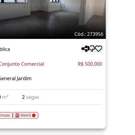
Cód.: 273956
blica
Conjunto Comercial
R$ 500.000
eneral Jardim
9
m²
2
vagas
rmuta
Metrô