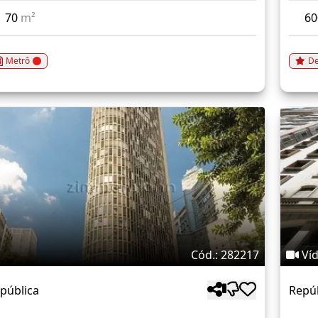
70
m²
6
Metrô
De
Cód.: 282217
Ví
pública
Repú