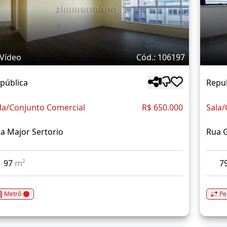
Vídeo
Cód.: 106197
pública
Repu
la/Conjunto Comercial
R$ 650.000
Sala/
a Major Sertorio
Rua G
97
m²
7
Metrô
Pe