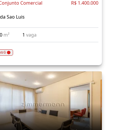
Conjunto Comercial
R$ 1.400.000
da Sao Luis
60
m²
1
vaga
trô