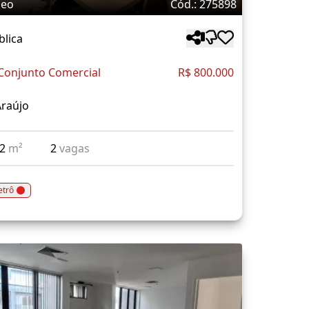
deo
Cód.: 275898
blica
Conjunto Comercial
R$ 800.000
Araújo
12
m²
2
vagas
trô