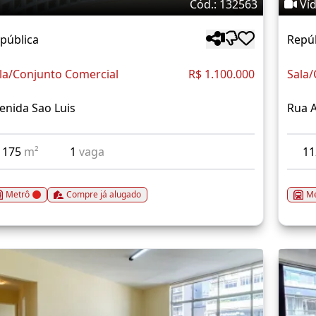
Cód.: 132563
Ví
pública
Repú
la/Conjunto Comercial
R$ 1.100.000
Sala/
enida Sao Luis
Rua 
175
m²
1
vaga
1
Metrô
Compre já alugado
Me