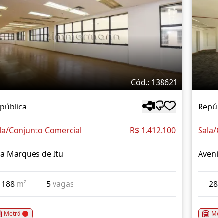
Cód.: 138621
pública
Repú
la/Conjunto Comercial
R$ 1.412.100
Sala/
a Marques de Itu
Aveni
188
m²
5
vagas
2
Metrô
Me