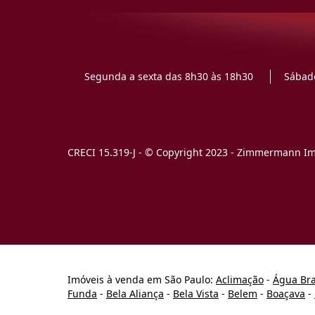
Segunda a sexta das 8h30 às 18h30
Sábado
CRECI 15.319-J - © Copyright 2023 - Zimmermann Imó
Imóveis à venda em São Paulo:
Aclimação
-
Água Br
Funda
-
Bela Aliança
-
Bela Vista
-
Belem
-
Boaçava
-