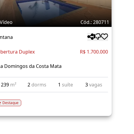
Vídeo
Cód.: 280711
ntana
bertura Duplex
R$ 1.700.000
a Domingos da Costa Mata
239
m²
2
dorms
1
suíte
3
vagas
Destaque