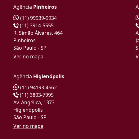
Agência
Pinheiros
A
(11) 99939-9934
(11) 3914-5555
R. Simão Álvares, 464
A
Pinheiros
J
São Paulo - SP
S
Ver no mapa
V
Agência
Higienópolis
(11) 94193-4662
(11) 3803-7995
Av. Angélica, 1373
Higienópolis
São Paulo - SP
Ver no mapa