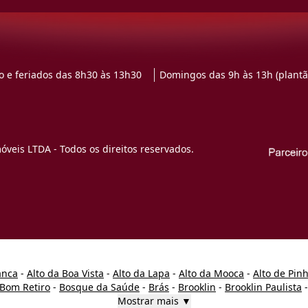
 e feriados das 8h30 às 13h30
Domingos das 9h às 13h (plantã
veis LTDA - Todos os direitos reservados.
anca
-
Alto da Boa Vista
-
Alto da Lapa
-
Alto da Mooca
-
Alto de Pin
Bom Retiro
-
Bosque da Saúde
-
Brás
-
Brooklin
-
Brooklin Paulista
Mostrar mais ▼