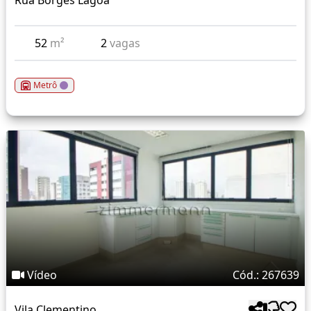
Rua Borges Lagoa
52
m²
2
vagas
Metrô
Vídeo
Cód.: 267639
Vila Clementino