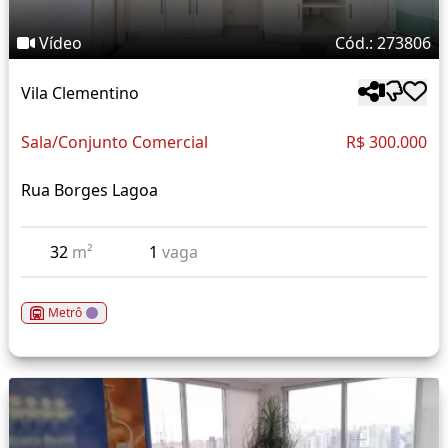
Vídeo
Cód.: 273806
Vila Clementino
Sala/Conjunto Comercial
R$ 300.000
Rua Borges Lagoa
32
m²
1
vaga
Metrô