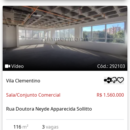
Vídeo
Cód.: 292103
Vila Clementino
Sala/Conjunto Comercial
R$ 1.560.000
Rua Doutora Neyde Apparecida Sollitto
116
m²
3
vagas