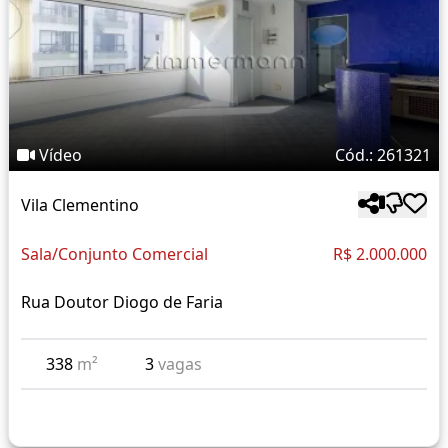
Vídeo
Cód.: 261321
Vila Clementino
Sala/Conjunto Comercial
R$ 2.000.000
Rua Doutor Diogo de Faria
338
m²
3
vagas