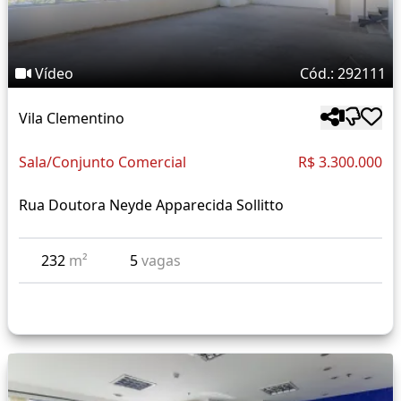
Vídeo
Cód.: 292111
Vila Clementino
Sala/Conjunto Comercial
R$ 3.300.000
Rua Doutora Neyde Apparecida Sollitto
232
m²
5
vagas