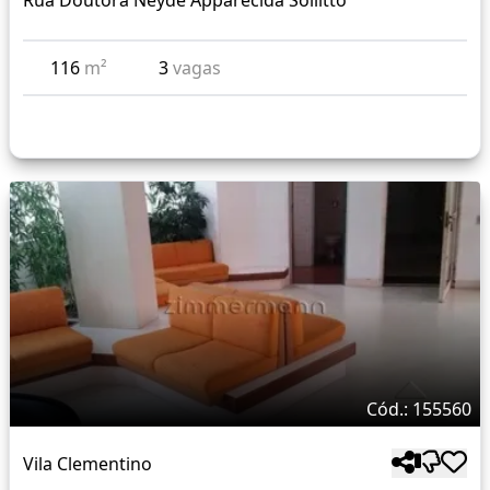
Rua Doutora Neyde Apparecida Sollitto
116
m²
3
vagas
Cód.: 155560
Vila Clementino