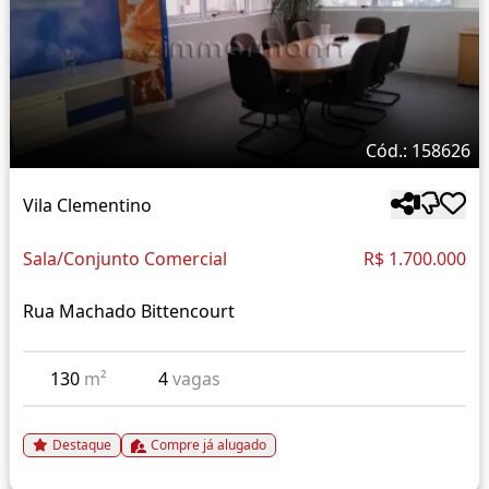
Cód.: 158626
Vila Clementino
Sala/Conjunto Comercial
R$ 1.700.000
Rua Machado Bittencourt
130
m²
4
vagas
Destaque
Compre já alugado