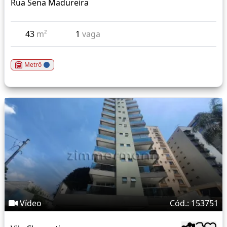
Rua Sena Madureira
43
m²
1
vaga
Metrô
Vídeo
Cód.: 153751