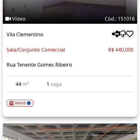
Vídeo
Cód.: 151018
Vila Clementino
Sala/Conjunto Comercial
R$ 440.000
Rua Tenente Gomes Ribeiro
44
m²
1
vaga
Metrô