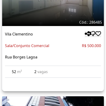
Cód.: 286485
Vila Clementino
Sala/Conjunto Comercial
R$ 500.000
Rua Borges Lagoa
52
m²
2
vagas