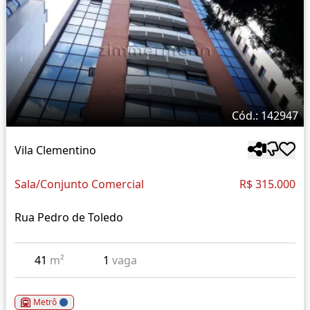
Cód.: 142947
Vila Clementino
Sala/Conjunto Comercial
R$ 315.000
Rua Pedro de Toledo
41
m²
1
vaga
Metrô