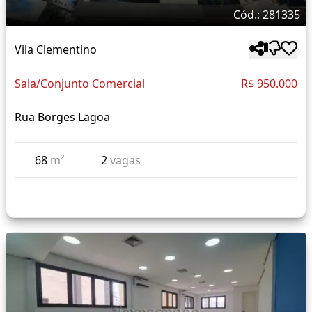
Cód.: 281335
Vila Clementino
Sala/Conjunto Comercial
R$ 950.000
Rua Borges Lagoa
68
m²
2
vagas