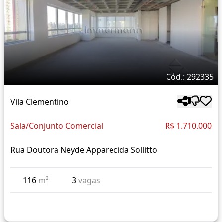
Cód.: 292335
Vila Clementino
Sala/Conjunto Comercial
R$ 1.710.000
Rua Doutora Neyde Apparecida Sollitto
116
m²
3
vagas