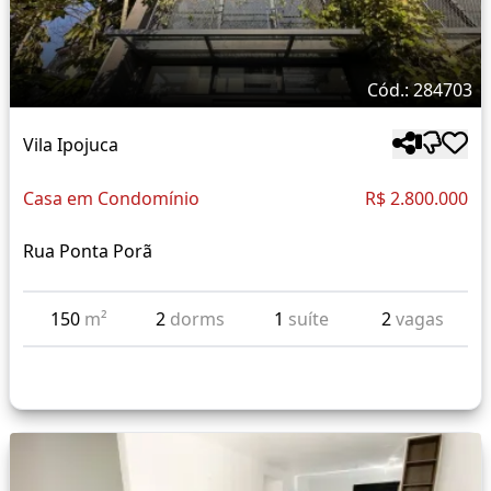
Cód.: 284703
Vila Ipojuca
Casa em Condomínio
R$ 2.800.000
Rua Ponta Porã
150
m²
2
dorms
1
suíte
2
vagas