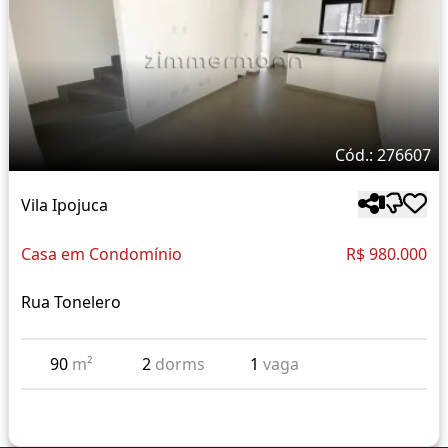
Cód.: 276607
Vila Ipojuca
Casa em Condomínio
R$ 980.000
Rua Tonelero
90
m²
2
dorms
1
vaga