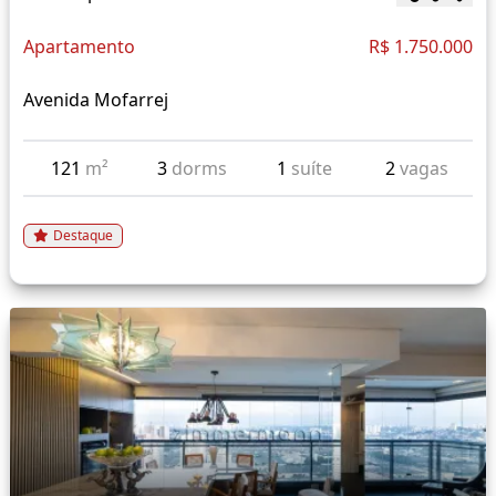
Apartamento
R$ 1.750.000
Avenida Mofarrej
121
m²
3
dorms
1
suíte
2
vagas
Destaque