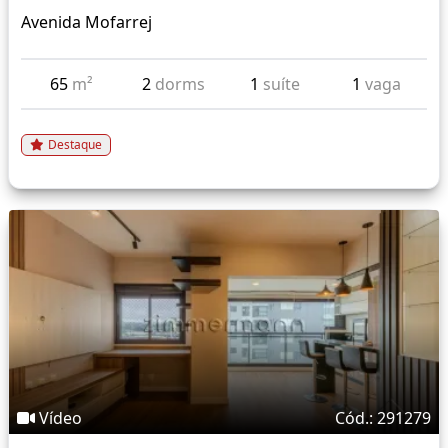
Avenida Mofarrej
65
m²
2
dorms
1
suíte
1
vaga
Destaque
Vídeo
Cód.: 291279