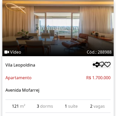
Vídeo
Cód.: 288988
Vila Leopoldina
Apartamento
R$ 1.700.000
Avenida Mofarrej
121
m²
3
dorms
1
suíte
2
vagas