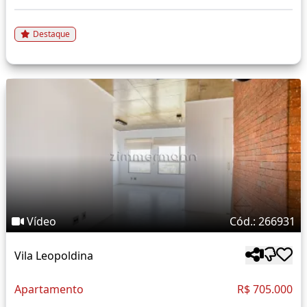
Destaque
Vídeo
Cód.: 266931
Vila Leopoldina
Apartamento
R$ 705.000