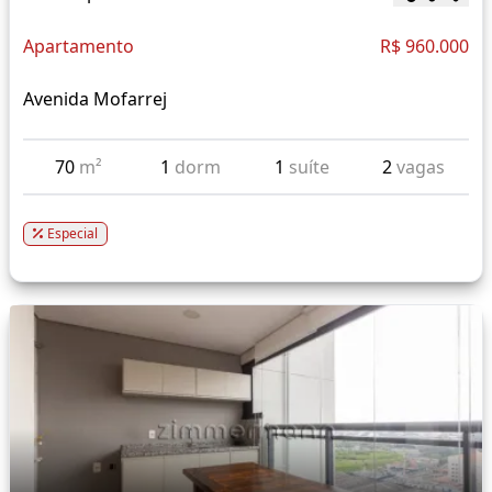
Apartamento
R$ 960.000
Avenida Mofarrej
70
m²
1
dorm
1
suíte
2
vagas
Especial