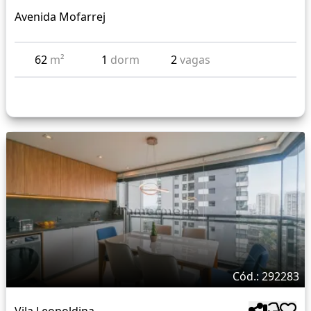
Avenida Mofarrej
62
m²
1
dorm
2
vagas
Cód.: 292283
Vila Leopoldina