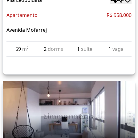
Apartamento
R$ 958.000
Avenida Mofarrej
59
m²
2
dorms
1
suíte
1
vaga