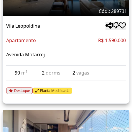
Cód.: 289731
Vila Leopoldina
Apartamento
R$ 1.590.000
Avenida Mofarrej
90
m²
2
dorms
2
vagas
Destaque
Planta Modificada