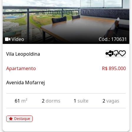
Vídeo
Cód.: 170631
Vila Leopoldina
Apartamento
R$ 895.000
Avenida Mofarrej
61
m²
2
dorms
1
suíte
2
vagas
Destaque