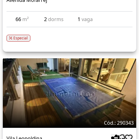
Avenida Mofarrej
66
m²
2
dorms
1
vaga
Especial
Cód.: 290343
Vila Leopoldina