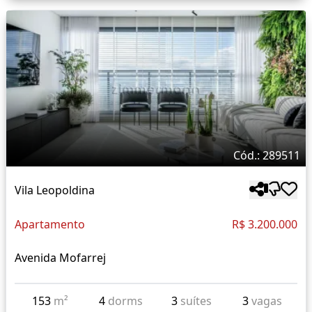
Cód.: 289511
Vila Leopoldina
Apartamento
R$ 3.200.000
Avenida Mofarrej
153
m²
4
dorms
3
suítes
3
vagas