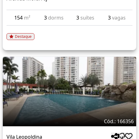
154
m²
3
dorms
3
suítes
3
vagas
Destaque
Cód.: 166356
Vila Leopoldina