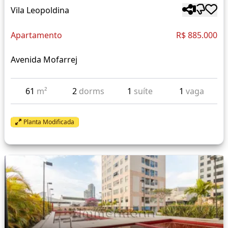
Vila Leopoldina
Apartamento
R$ 885.000
Avenida Mofarrej
61
m²
2
dorms
1
suíte
1
vaga
Planta Modificada