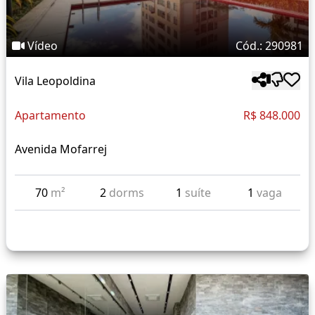
Vídeo
Cód.: 290981
Vila Leopoldina
Apartamento
R$ 848.000
Avenida Mofarrej
70
m²
2
dorms
1
suíte
1
vaga