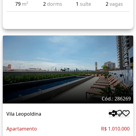
79
m²
2
dorms
1
suíte
2
vagas
Cód.: 286269
Vila Leopoldina
Apartamento
R$ 1.010.000