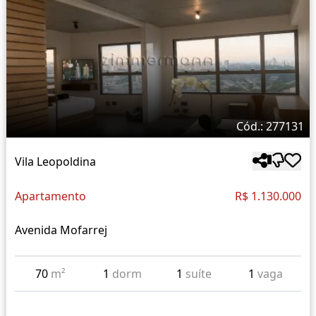
Cód.: 277131
Vila Leopoldina
Apartamento
R$ 1.130.000
Avenida Mofarrej
70
m²
1
dorm
1
suíte
1
vaga