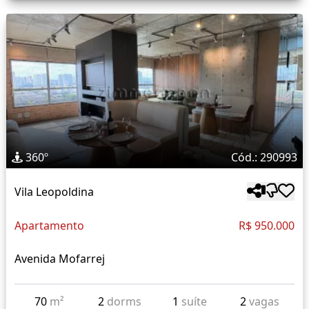
360º
Cód.: 290993
Vila Leopoldina
Apartamento
R$ 950.000
Avenida Mofarrej
70
m²
2
dorms
1
suíte
2
vagas