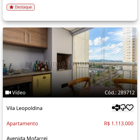
Destaque
Vídeo
Cód.: 289712
Vila Leopoldina
Apartamento
R$ 1.113.000
Avenida Mofarrej