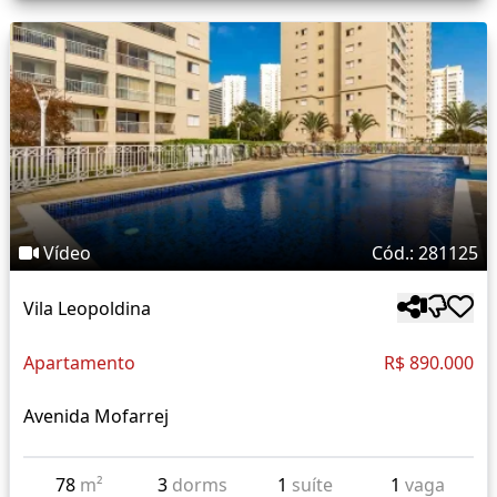
Vídeo
Cód.: 281125
Vila Leopoldina
Apartamento
R$ 890.000
Avenida Mofarrej
78
m²
3
dorms
1
suíte
1
vaga