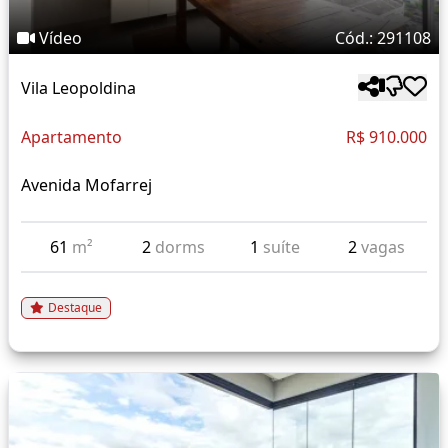
Vídeo
Cód.: 291108
Vila Leopoldina
Apartamento
R$ 910.000
Avenida Mofarrej
61
m²
2
dorms
1
suíte
2
vagas
Destaque