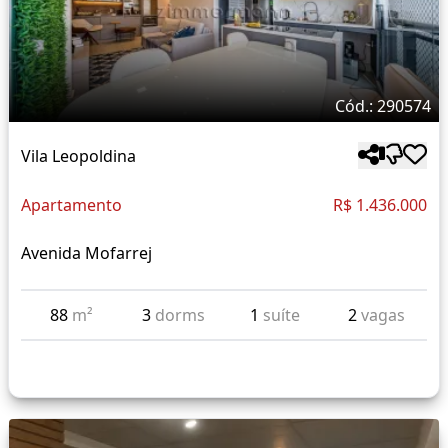
Cód.: 290574
Vila Leopoldina
Apartamento
R$ 1.436.000
Avenida Mofarrej
88
m²
3
dorms
1
suíte
2
vagas