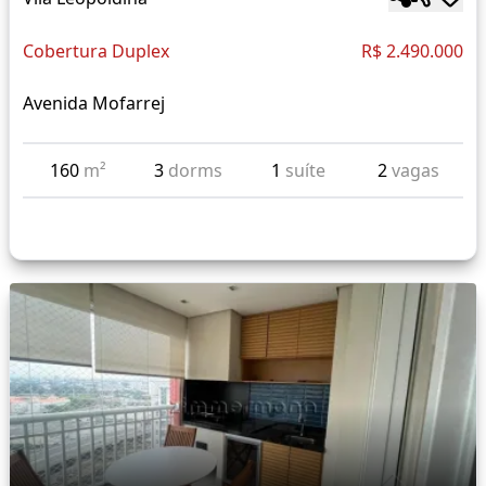
Cobertura Duplex
R$ 2.490.000
Avenida Mofarrej
160
m²
3
dorms
1
suíte
2
vagas