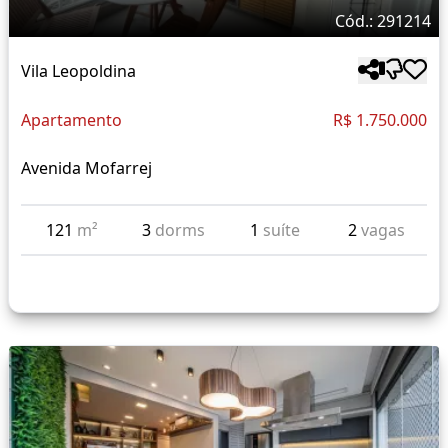
Cód.: 291214
Vila Leopoldina
Apartamento
R$ 1.750.000
Avenida Mofarrej
121
m²
3
dorms
1
suíte
2
vagas