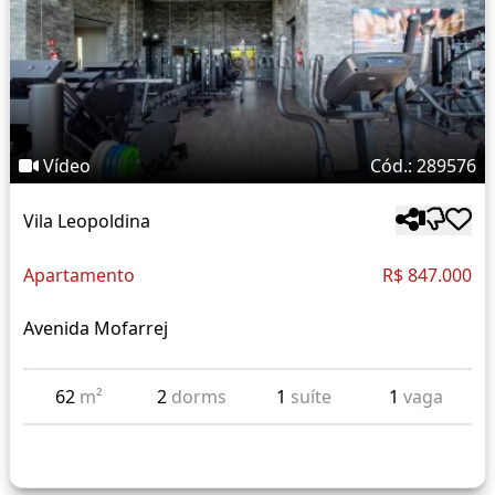
Vídeo
Cód.: 289576
Vila Leopoldina
Apartamento
R$ 847.000
Avenida Mofarrej
62
m²
2
dorms
1
suíte
1
vaga