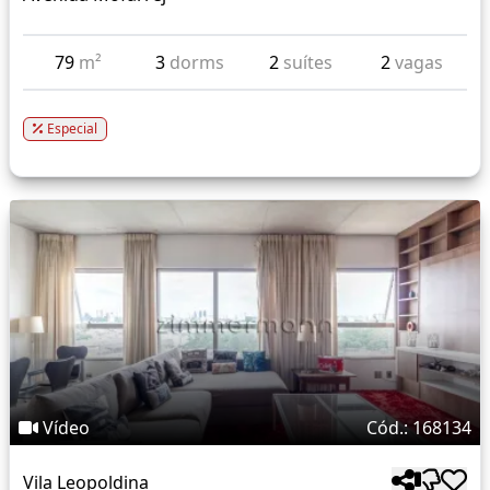
79
m²
3
dorms
2
suítes
2
vagas
Especial
Vídeo
Cód.: 168134
Vila Leopoldina