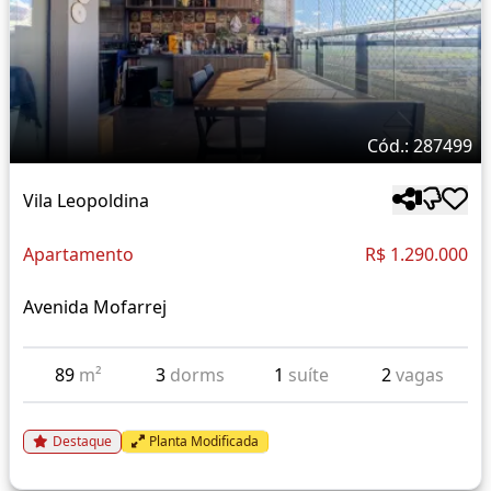
Cód.: 287499
Vila Leopoldina
Apartamento
R$ 1.290.000
Avenida Mofarrej
89
m²
3
dorms
1
suíte
2
vagas
Destaque
Planta Modificada