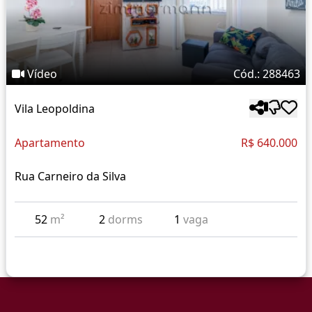
Vídeo
Cód.: 288463
Vila Leopoldina
Apartamento
R$ 640.000
Rua Carneiro da Silva
52
m²
2
dorms
1
vaga