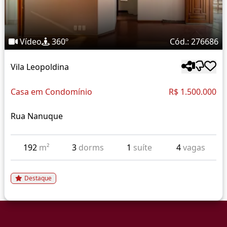
Vídeo
360º
Cód.: 276686
Vila Leopoldina
Casa em Condomínio
R$ 1.500.000
Rua Nanuque
192
m²
3
dorms
1
suíte
4
vagas
Destaque