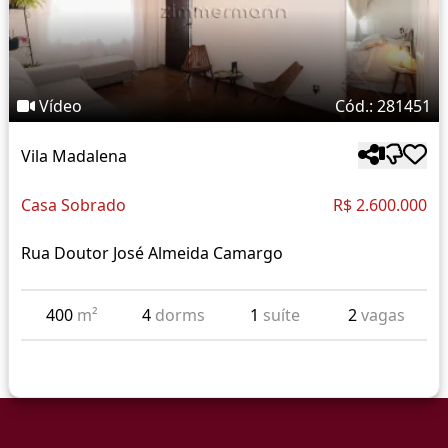
Vídeo
Cód.: 281451
Vila Madalena
Casa Sobrado
R$ 2.600.000
Rua Doutor José Almeida Camargo
400
m²
4
dorms
1
suíte
2
vagas