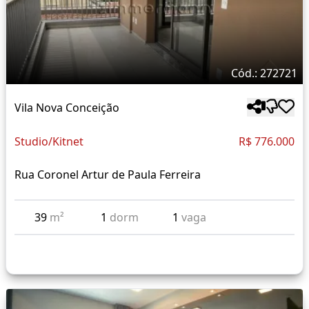
Cód.: 272721
Vila Nova Conceição
Studio/Kitnet
R$ 776.000
Rua Coronel Artur de Paula Ferreira
39
m²
1
dorm
1
vaga