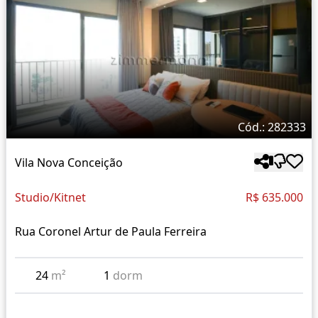
Cód.: 282333
Vila Nova Conceição
Studio/Kitnet
R$ 635.000
Rua Coronel Artur de Paula Ferreira
24
m²
1
dorm