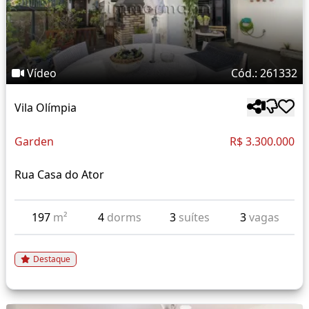
Vídeo
Cód.: 261332
Vila Olímpia
Garden
R$ 3.300.000
Rua Casa do Ator
197
m²
4
dorms
3
suítes
3
vagas
Destaque