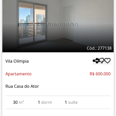
Cód.: 277138
Vila Olímpia
Apartamento
R$ 600.000
Rua Casa do Ator
30
m²
1
dorm
1
suíte