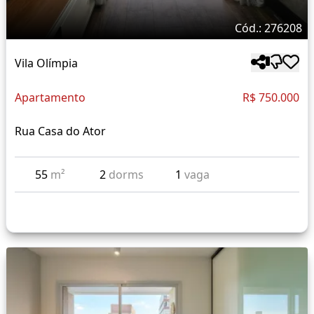
Cód.: 276208
Vila Olímpia
Apartamento
R$ 750.000
Rua Casa do Ator
55
m²
2
dorms
1
vaga