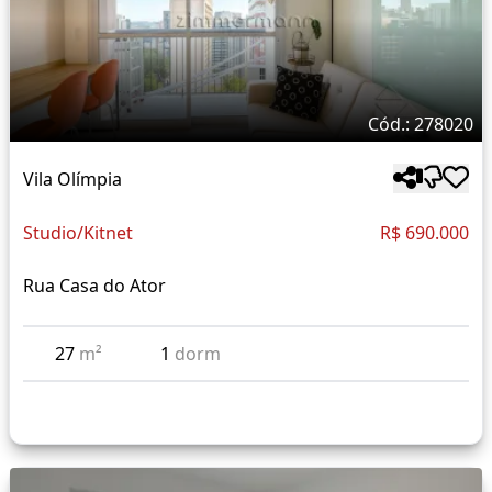
Cód.: 278020
Vila Olímpia
Studio/Kitnet
R$ 690.000
Rua Casa do Ator
27
m²
1
dorm