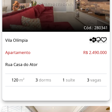
Cód.: 280341
Vila Olímpia
Apartamento
R$ 2.490.000
Rua Casa do Ator
120
m²
3
dorms
1
suíte
3
vagas