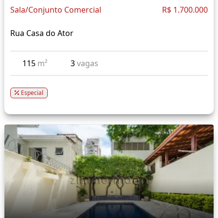
Sala/Conjunto Comercial
R$ 1.700.000
Rua Casa do Ator
115
m²
3
vagas
Especial