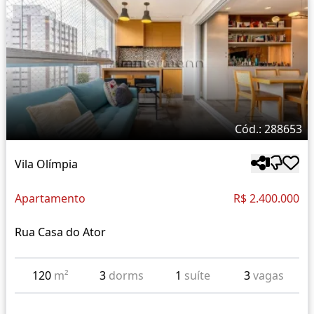
Cód.: 288653
Vila Olímpia
Apartamento
R$ 2.400.000
Rua Casa do Ator
120
m²
3
dorms
1
suíte
3
vagas