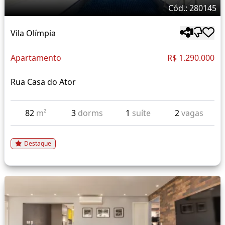
Cód.: 280145
Vila Olímpia
Apartamento
R$ 1.290.000
Rua Casa do Ator
82
m²
3
dorms
1
suíte
2
vagas
Destaque