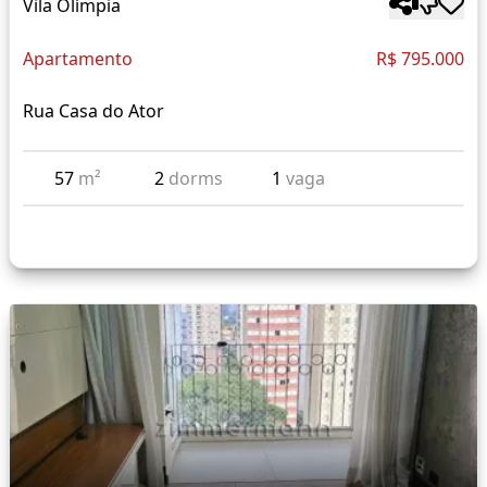
Vila Olímpia
Apartamento
R$ 795.000
Rua Casa do Ator
57
m²
2
dorms
1
vaga