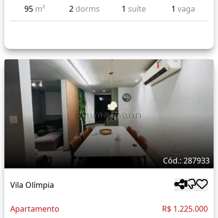
95
m²
2
dorms
1
suíte
1
vaga
Cód.: 287933
Vila Olímpia
Apartamento
R$ 1.225.000