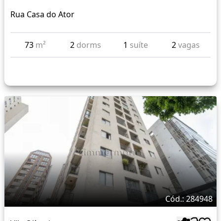
Rua Casa do Ator
73
m²
2
dorms
1
suíte
2
vagas
Cód.: 284948