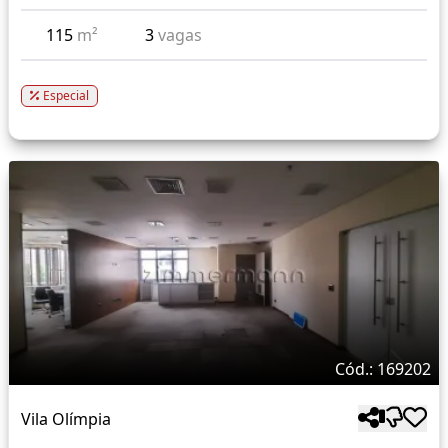
115
m²
3
vagas
Especial
Cód.: 169202
Vila Olímpia