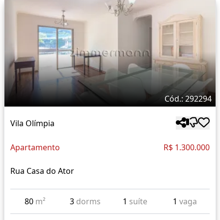
Cód.: 292294
Vila Olímpia
Apartamento
R$ 1.300.000
Rua Casa do Ator
80
m²
3
dorms
1
suíte
1
vaga