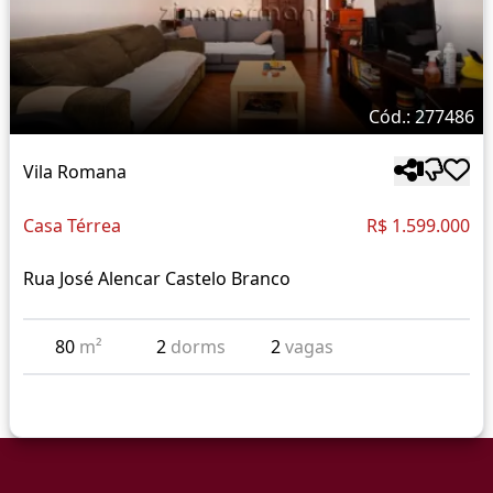
Cód.: 277486
Vila Romana
Casa Térrea
R$ 1.599.000
Rua José Alencar Castelo Branco
80
m²
2
dorms
2
vagas