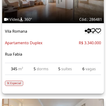
Vídeo
360º
Cód.: 286481
Vila Romana
Apartamento Duplex
R$ 3.340.000
Rua Fabia
345
m²
5
dorms
5
suítes
6
vagas
Especial