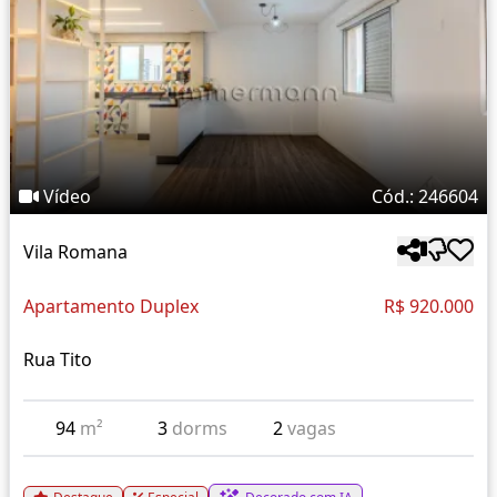
Vídeo
Cód.: 246604
Vila Romana
Apartamento Duplex
R$ 920.000
Rua Tito
94
m²
3
dorms
2
vagas