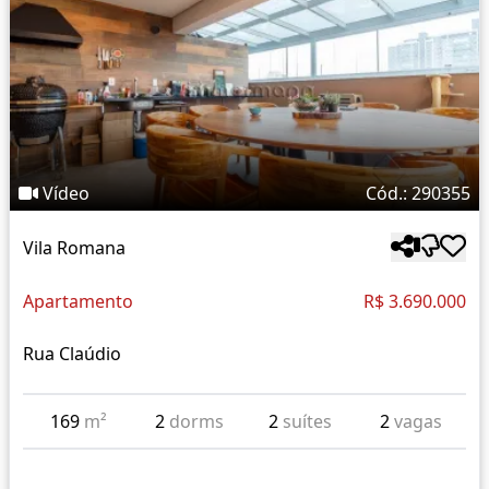
Vídeo
Cód.: 290355
Vila Romana
Apartamento
R$ 3.690.000
Rua Claúdio
169
m²
2
dorms
2
suítes
2
vagas