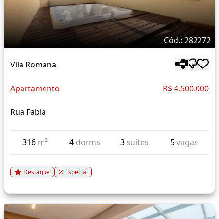
Cód.: 282272
Vila Romana
Apartamento
R$ 4.500.000
Rua Fabia
316
m²
4
dorms
3
suítes
5
vagas
Destaque
Especial