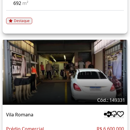
692
m²
Destaque
Cód.: 149331
Vila Romana
Prédio Comercial
R$ 6.600.000