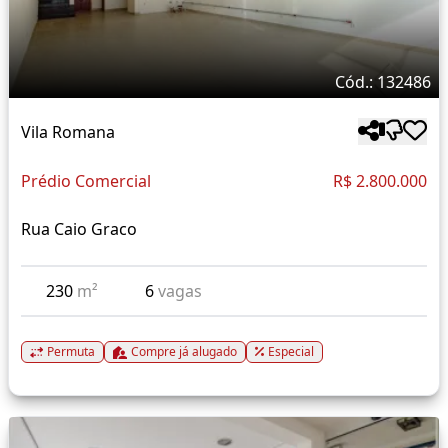
Cód.: 132486
Vila Romana
Prédio Comercial
R$ 2.800.000
Rua Caio Graco
230
m²
6
vagas
Permuta
Compre já alugado
Especial