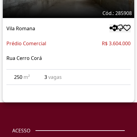
Cód.: 285908
Vila Romana
Prédio Comercial
R$ 3.604.000
Rua Cerro Corá
250
m²
3
vagas
ACESSO