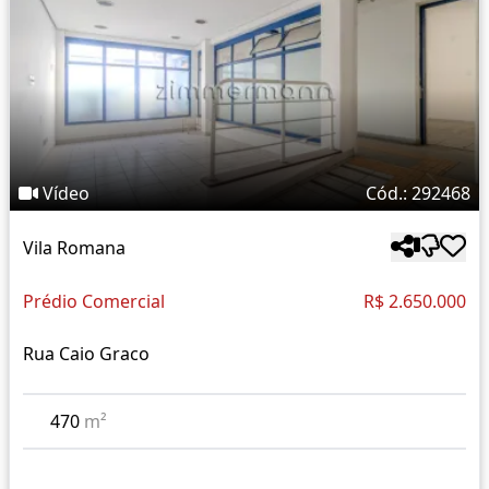
Vídeo
Cód.: 292468
Vila Romana
Prédio Comercial
R$ 2.650.000
Rua Caio Graco
470
m²