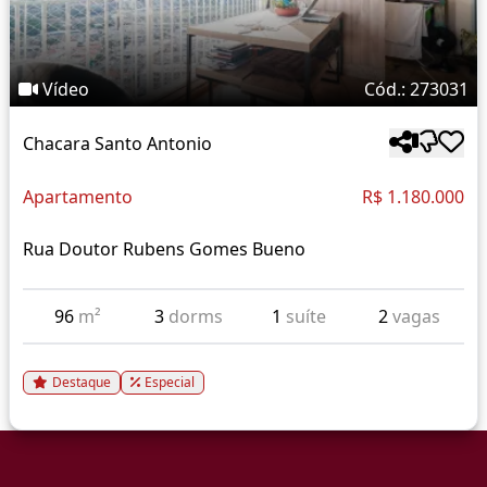
Vídeo
Cód.: 273031
Chacara Santo Antonio
Apartamento
R$ 1.180.000
Rua Doutor Rubens Gomes Bueno
96
m²
3
dorms
1
suíte
2
vagas
Destaque
Especial