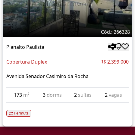
Cód.: 266328
Planalto Paulista
Cobertura Duplex
R$ 2.399.000
Avenida Senador Casimiro da Rocha
173
m²
3
dorms
2
suítes
2
vagas
Permuta