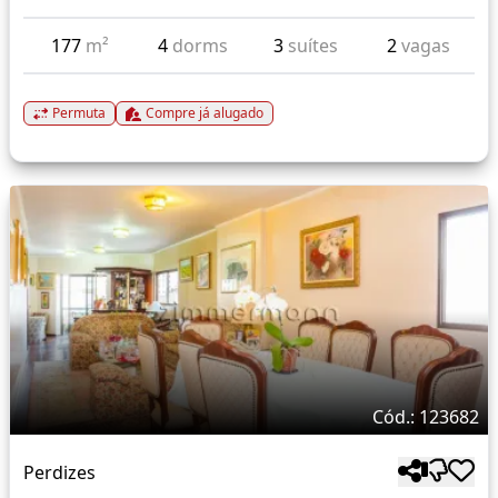
177
m²
4
dorms
3
suítes
2
vagas
Permuta
Compre já alugado
Cód.: 123682
Perdizes