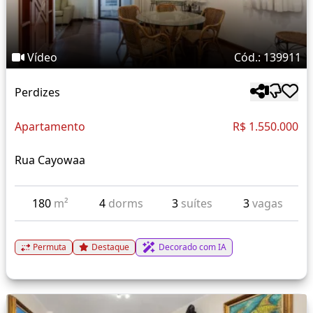
Vídeo
Cód.: 139911
Perdizes
Apartamento
R$ 1.550.000
Rua Cayowaa
180
m²
4
dorms
3
suítes
3
vagas
Permuta
Destaque
Decorado com IA