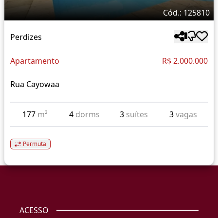
Cód.: 125810
Perdizes
Apartamento
R$ 2.000.000
Rua Cayowaa
177
m²
4
dorms
3
suítes
3
vagas
Permuta
ACESSO