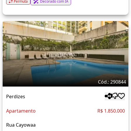
Permuta
Decorado com IA
Cód.: 290844
Perdizes
Apartamento
R$ 1.850.000
Rua Cayowaa