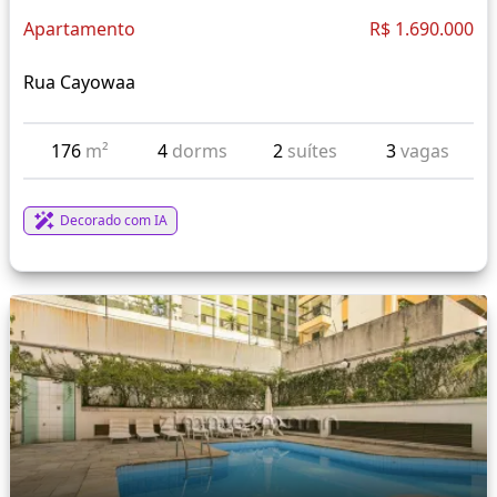
Apartamento
R$ 1.690.000
Rua Cayowaa
176
m²
4
dorms
2
suítes
3
vagas
Decorado com IA