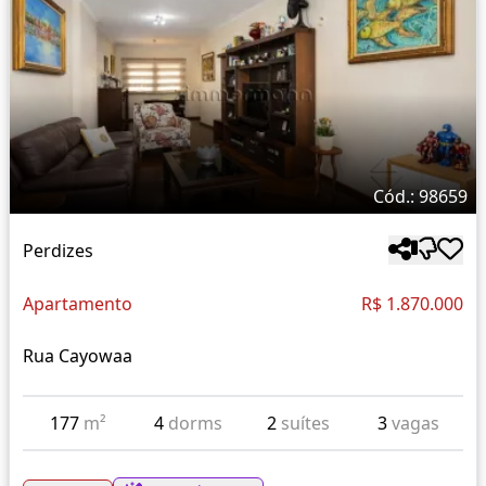
Cód.: 98659
Perdizes
Apartamento
R$ 1.870.000
Rua Cayowaa
177
m²
4
dorms
2
suítes
3
vagas