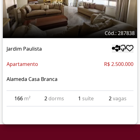
Cód.: 287838
Jardim Paulista
Apartamento
R$ 2.500.000
Alameda Casa Branca
166
m²
2
dorms
1
suíte
2
vagas