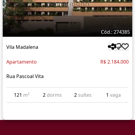
Cód.: 274385
Vila Madalena
Apartamento
R$ 2.184.000
Rua Pascoal Vita
121
m²
2
dorms
2
suítes
1
vaga