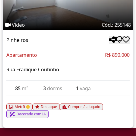
Vídeo
Cód.: 255148
Pinheiros
Apartamento
R$ 890.000
Rua Fradique Coutinho
85
m²
3
dorms
1
vaga
Metrô
Destaque
Compre já alugado
Decorado com IA