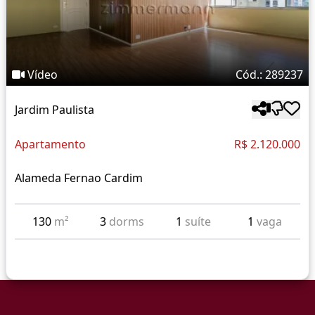
Vídeo
Cód.: 289237
Jardim Paulista
Apartamento
R$ 2.120.000
Alameda Fernao Cardim
130
m²
3
dorms
1
suíte
1
vaga