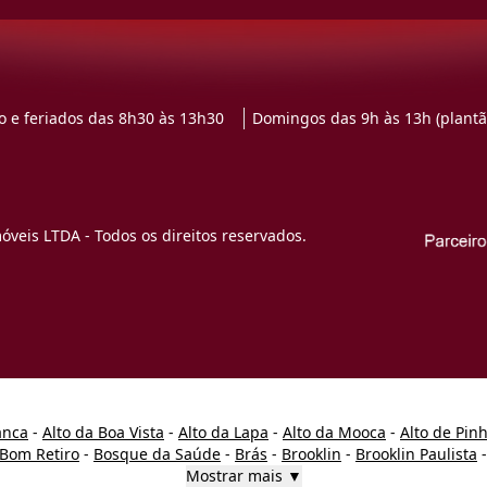
 e feriados das 8h30 às 13h30
Domingos das 9h às 13h (plantã
veis LTDA - Todos os direitos reservados.
anca
-
Alto da Boa Vista
-
Alto da Lapa
-
Alto da Mooca
-
Alto de Pin
Bom Retiro
-
Bosque da Saúde
-
Brás
-
Brooklin
-
Brooklin Paulista
Mostrar mais ▼