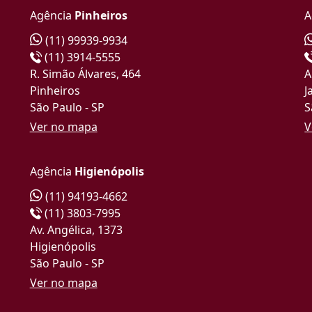
Agência
Pinheiros
A
(11) 99939-9934
(11) 3914-5555
R. Simão Álvares, 464
A
Pinheiros
J
São Paulo - SP
S
Ver no mapa
V
Agência
Higienópolis
(11) 94193-4662
(11) 3803-7995
Av. Angélica, 1373
Higienópolis
São Paulo - SP
Ver no mapa