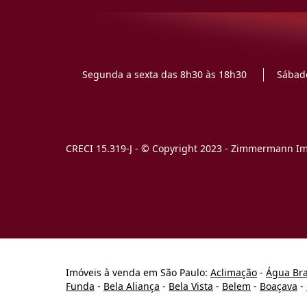
Segunda a sexta das 8h30 às 18h30
Sábado
CRECI 15.319-J - © Copyright 2023 - Zimmermann Imó
Imóveis à venda em São Paulo:
Aclimação
-
Água Br
Funda
-
Bela Aliança
-
Bela Vista
-
Belem
-
Boaçava
-