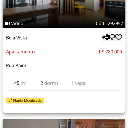
Vídeo
Cód.: 292957
Bela Vista
Apartamento
R$ 780.000
Rua Paim
45
m²
2
dorms
1
vaga
Planta Modificada