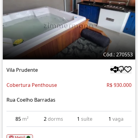
Cód.: 270553
Vila Prudente
Cobertura Penthouse
R$ 930.000
Rua Coelho Barradas
85
m²
2
dorms
1
suíte
1
vaga
Metrô