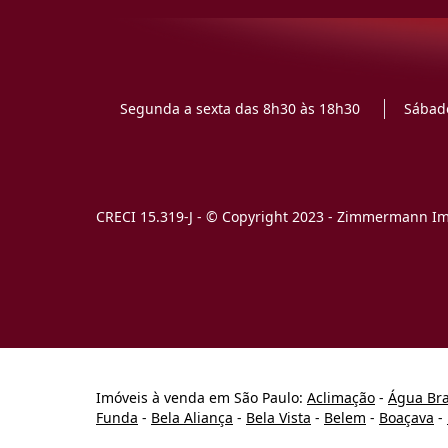
Segunda a sexta das 8h30 às 18h30
Sábado
CRECI 15.319-J - © Copyright 2023 - Zimmermann Imó
Imóveis à venda em São Paulo:
Aclimação
-
Água Br
Funda
-
Bela Aliança
-
Bela Vista
-
Belem
-
Boaçava
-