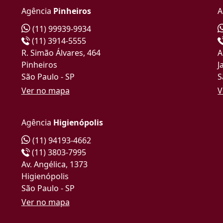
Agência
Pinheiros
A
(11) 99939-9934
(11) 3914-5555
R. Simão Álvares, 464
A
Pinheiros
J
São Paulo - SP
S
Ver no mapa
V
Agência
Higienópolis
(11) 94193-4662
(11) 3803-7995
Av. Angélica, 1373
Higienópolis
São Paulo - SP
Ver no mapa