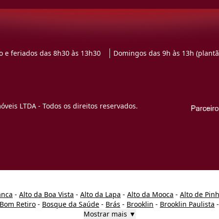
 e feriados das 8h30 às 13h30
Domingos das 9h às 13h (plantã
veis LTDA - Todos os direitos reservados.
anca
-
Alto da Boa Vista
-
Alto da Lapa
-
Alto da Mooca
-
Alto de Pin
Bom Retiro
-
Bosque da Saúde
-
Brás
-
Brooklin
-
Brooklin Paulista
Mostrar mais ▼