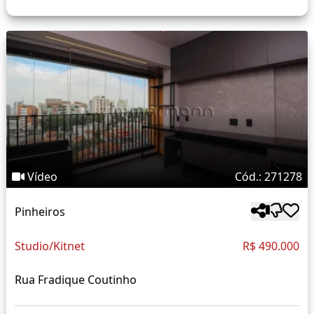
Vídeo
Cód.: 271278
Pinheiros
Studio/Kitnet
R$ 490.000
Rua Fradique Coutinho