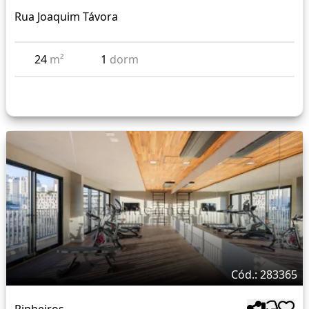
Rua Joaquim Távora
24
m²
1
dorm
Cód.: 283365
Pinheiros