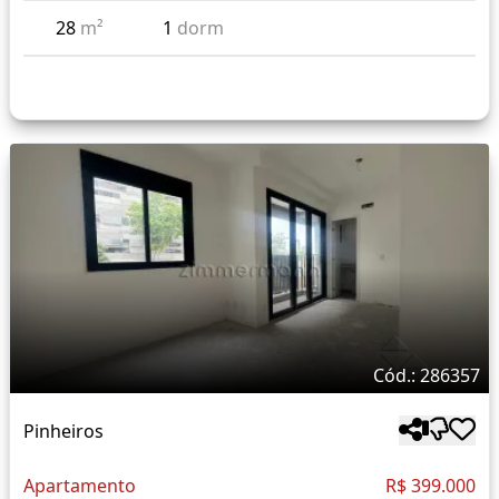
28
m²
1
dorm
Cód.: 286357
Pinheiros
Apartamento
R$ 399.000