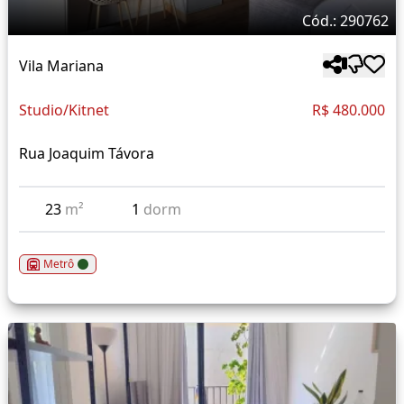
Cód.: 290762
Vila Mariana
Studio/Kitnet
R$ 480.000
Rua Joaquim Távora
23
m²
1
dorm
Metrô