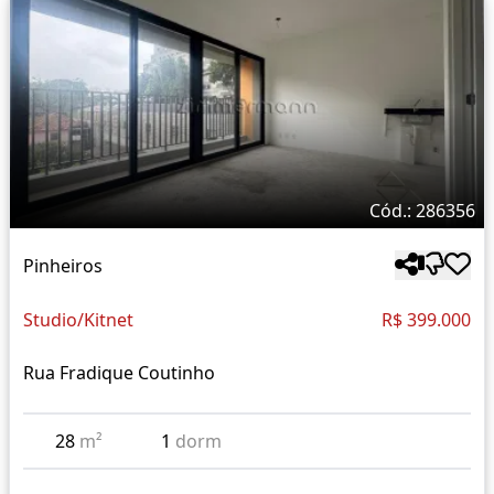
Cód.: 286356
Pinheiros
Studio/Kitnet
R$ 399.000
Rua Fradique Coutinho
28
m²
1
dorm