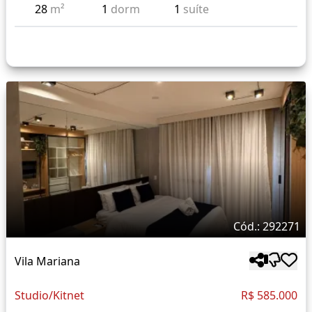
28
m²
1
dorm
1
suíte
Cód.: 292271
Vila Mariana
Studio/Kitnet
R$ 585.000