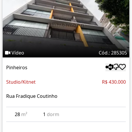
Vídeo
Cód.: 285305
Pinheiros
Studio/Kitnet
R$ 430.000
Rua Fradique Coutinho
28
m²
1
dorm