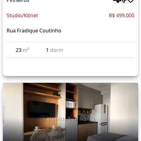
Studio/Kitnet
R$ 499.000
Rua Fradique Coutinho
23
m²
1
dorm