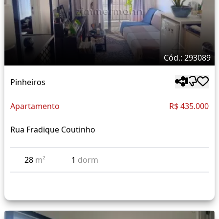
Cód.: 293089
Pinheiros
Apartamento
R$ 435.000
Rua Fradique Coutinho
28
m²
1
dorm