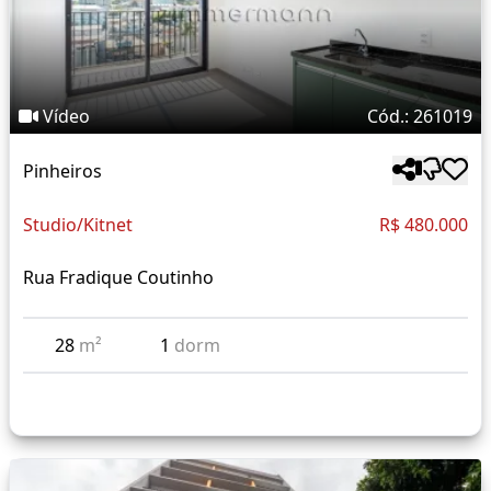
Vídeo
Cód.: 261019
Pinheiros
Studio/Kitnet
R$ 480.000
Rua Fradique Coutinho
28
m²
1
dorm