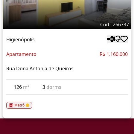
Cód.: 266737
Higienópolis
Apartamento
R$ 1.160.000
Rua Dona Antonia de Queiros
126
m²
3
dorms
Metrô