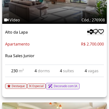
Vídeo
Cód.: 276908
Alto da Lapa
Apartamento
R$ 2.700.000
Rua Sales Junior
230
m²
4
dorms
4
suítes
4
vagas
Destaque
Especial
Decorado com IA