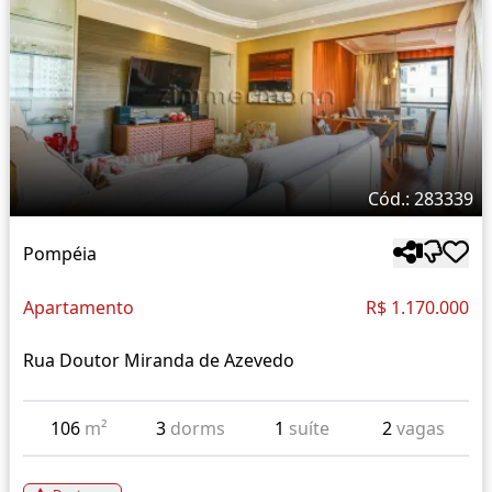
Cód.: 283339
Pompéia
Apartamento
R$ 1.170.000
Rua Doutor Miranda de Azevedo
106
m²
3
dorms
1
suíte
2
vagas