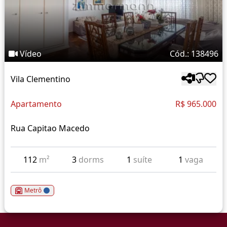
Vídeo
Cód.: 138496
Vila Clementino
Apartamento
R$ 965.000
Rua Capitao Macedo
112
m²
3
dorms
1
suíte
1
vaga
Metrô