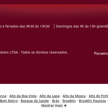
 e feriados das 8h30 às 13h30
Domingos das 9h às 13h (plantã
veis LTDA - Todos os direitos reservados.
anca
-
Alto da Boa Vista
-
Alto da Lapa
-
Alto da Mooca
-
Alto de Pin
Bom Retiro
-
Bosque da Saúde
-
Brás
-
Brooklin
-
Brooklin Paulista
Mostrar mais ▼