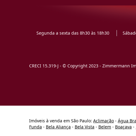
Segunda a sexta das 8h30 às 18h30
Sábado
CRECI 15.319-J - © Copyright 2023 - Zimmermann Imó
Imóveis à venda em São Paulo:
Aclimação
-
Água Br
Funda
-
Bela Aliança
-
Bela Vista
-
Belem
-
Boaçava
-