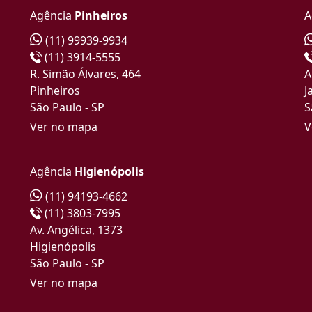
Agência
Pinheiros
A
(11) 99939-9934
(11) 3914-5555
R. Simão Álvares, 464
A
Pinheiros
J
São Paulo - SP
S
Ver no mapa
V
Agência
Higienópolis
(11) 94193-4662
(11) 3803-7995
Av. Angélica, 1373
Higienópolis
São Paulo - SP
Ver no mapa