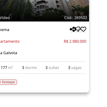
Vídeo
Cód.: 269502
oema
artamento
R$ 2.980.000
a Gaivota
177
m²
3
dorms
3
suítes
3
vagas
Destaque