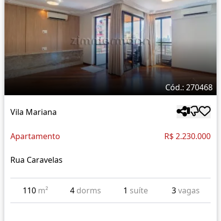
Cód.: 270468
Vila Mariana
Apartamento
R$ 2.230.000
Rua Caravelas
110
m²
4
dorms
1
suíte
3
vagas