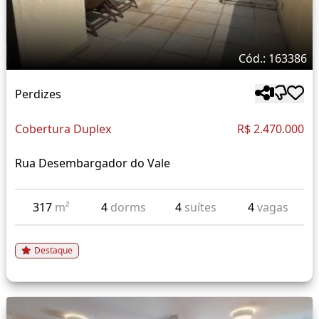
Cód.: 163386
Perdizes
Cobertura Duplex
R$ 2.470.000
Rua Desembargador do Vale
317
m²
4
dorms
4
suítes
4
vagas
Destaque