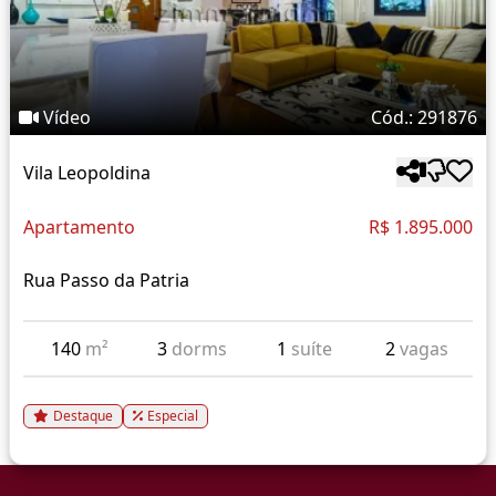
Vídeo
Cód.: 291876
Vila Leopoldina
Apartamento
R$ 1.895.000
Rua Passo da Patria
140
m²
3
dorms
1
suíte
2
vagas
Destaque
Especial