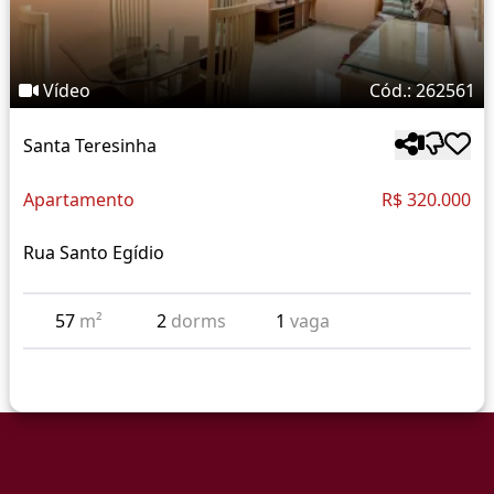
Vídeo
Cód.: 262561
Santa Teresinha
Apartamento
R$ 320.000
Rua Santo Egídio
57
m²
2
dorms
1
vaga