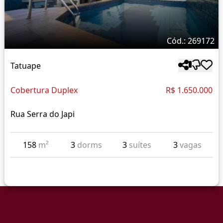
Cód.: 269172
Tatuape
Cobertura Duplex
R$ 1.650.000
Rua Serra do Japi
158
m²
3
dorms
3
suítes
3
vagas