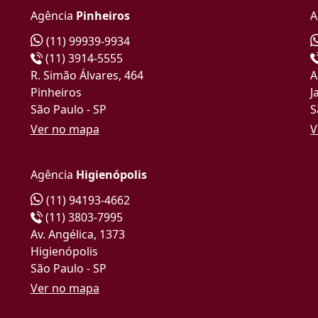
Agência
Pinheiros
A
(11) 99939-9934
(11) 3914-5555
R. Simão Álvares, 464
A
Pinheiros
J
São Paulo - SP
S
Ver no mapa
V
Agência
Higienópolis
(11) 94193-4662
(11) 3803-7995
Av. Angélica, 1373
Higienópolis
São Paulo - SP
Ver no mapa