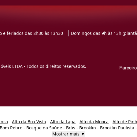
 e feriados das 8h30 às 13h30
Domingos das 9h às 13h (plantã
veis LTDA - Todos os direitos reservados.
anca
-
Alto da Boa Vista
-
Alto da Lapa
-
Alto da Mooca
-
Alto de Pin
Bom Retiro
-
Bosque da Saúde
-
Brás
-
Brooklin
-
Brooklin Paulista
Mostrar mais ▼