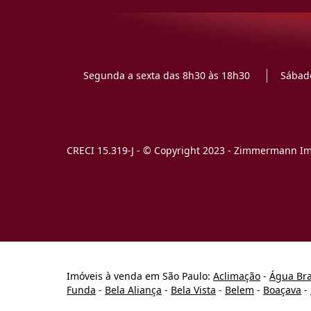
Segunda a sexta das 8h30 às 18h30
Sábado
CRECI 15.319-J - © Copyright 2023 - Zimmermann Imó
Imóveis à venda em São Paulo:
Aclimação
-
Água Br
Funda
-
Bela Aliança
-
Bela Vista
-
Belem
-
Boaçava
-