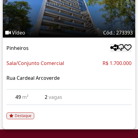
Vídeo
Cód.: 273393
Pinheiros
Sala/Conjunto Comercial
R$ 1.700.000
Rua Cardeal Arcoverde
49
m²
2
vagas
Destaque