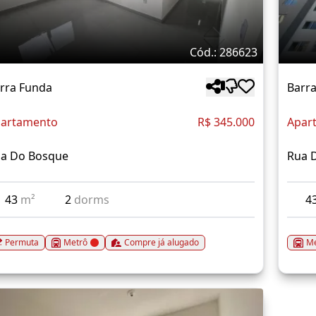
Cód.: 286623
rra Funda
Barr
artamento
R$ 345.000
Apar
a Do Bosque
Rua 
43
m²
2
dorms
4
Permuta
Metrô
Compre já alugado
Me