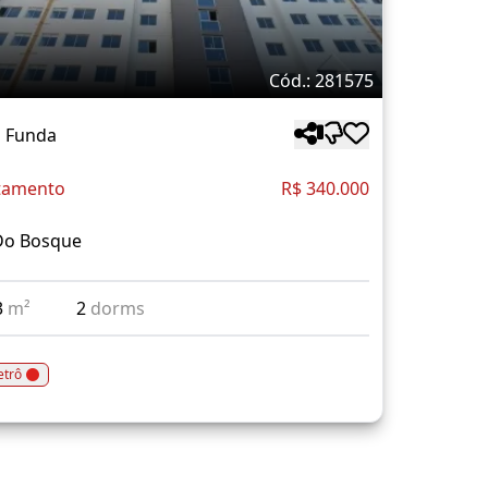
Cód.: 281575
a Funda
tamento
R$ 340.000
Do Bosque
3
m²
2
dorms
trô