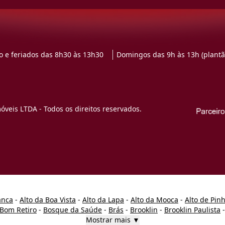
 e feriados das 8h30 às 13h30
Domingos das 9h às 13h (plantã
veis LTDA - Todos os direitos reservados.
anca
-
Alto da Boa Vista
-
Alto da Lapa
-
Alto da Mooca
-
Alto de Pin
Bom Retiro
-
Bosque da Saúde
-
Brás
-
Brooklin
-
Brooklin Paulista
Mostrar mais ▼