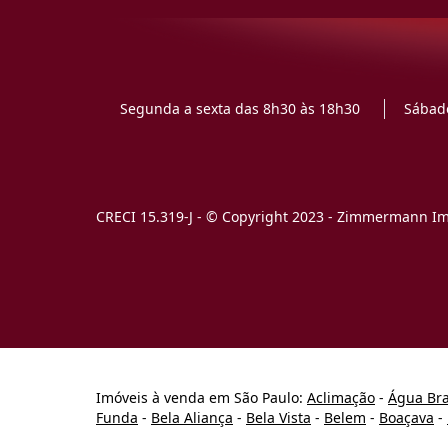
Segunda a sexta das 8h30 às 18h30
Sábado
CRECI 15.319-J - © Copyright 2023 - Zimmermann Imó
Imóveis à venda em São Paulo:
Aclimação
-
Água Br
Funda
-
Bela Aliança
-
Bela Vista
-
Belem
-
Boaçava
-