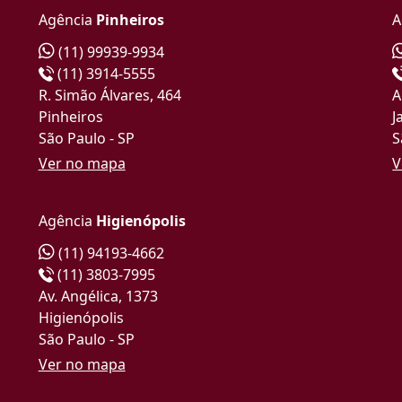
Agência
Pinheiros
A
(11) 99939-9934
(11) 3914-5555
R. Simão Álvares, 464
A
Pinheiros
J
São Paulo - SP
S
Ver no mapa
V
Agência
Higienópolis
(11) 94193-4662
(11) 3803-7995
Av. Angélica, 1373
Higienópolis
São Paulo - SP
Ver no mapa