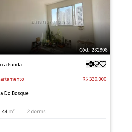
Cód.: 282808
rra Funda
artamento
R$ 330.000
a Do Bosque
44
m²
2
dorms