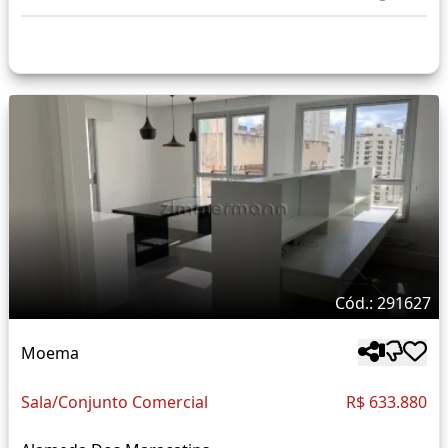
Cód.: 291627
Moema
Sala/Conjunto Comercial
R$ 633.880