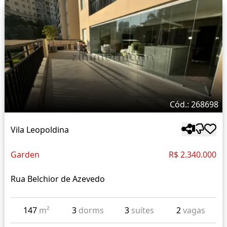
Cód.: 268698
Vila Leopoldina
Garden
R$ 2.340.000
Rua Belchior de Azevedo
147
m²
3
dorms
3
suítes
2
vagas