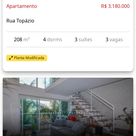
Apartamento
R$ 3.180.000
Rua Topázio
208
m²
4
dorms
3
suítes
3
vagas
Planta Modificada