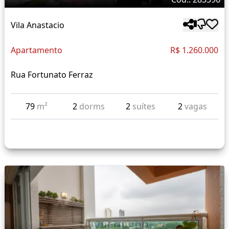
Vila Anastacio
Apartamento
R$ 1.260.000
Rua Fortunato Ferraz
79
m²
2
dorms
2
suítes
2
vagas