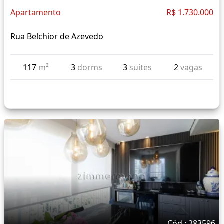
Apartamento
R$ 1.730.000
Rua Belchior de Azevedo
117
m²
3
dorms
3
suítes
2
vagas
Cód.: 283596