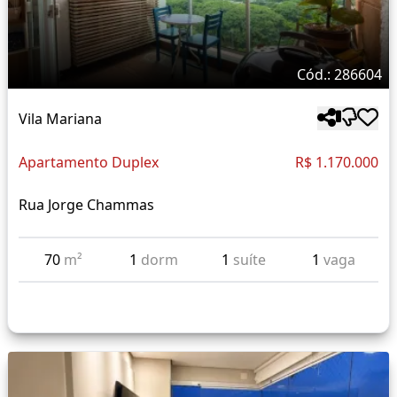
Cód.: 286604
Vila Mariana
Apartamento Duplex
R$ 1.170.000
Rua Jorge Chammas
70
m²
1
dorm
1
suíte
1
vaga