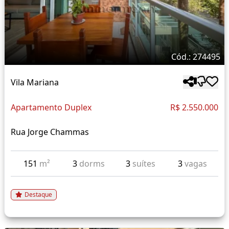
Cód.: 274495
Vila Mariana
Apartamento Duplex
R$ 2.550.000
Rua Jorge Chammas
151
m²
3
dorms
3
suítes
3
vagas
Destaque