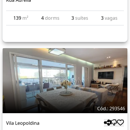
Rua Aurelia
139
m²
4
dorms
3
suítes
3
vagas
Cód.: 293546
Vila Leopoldina