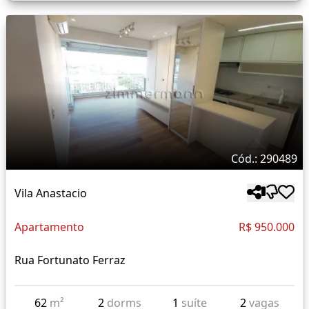
Cód.: 290489
Vila Anastacio
Apartamento
R$ 950.000
Rua Fortunato Ferraz
62
m²
2
dorms
1
suíte
2
vagas