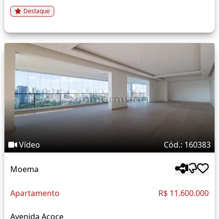
Destaque
Vídeo
Cód.: 160383
Moema
Apartamento
R$ 11.600.000
Avenida Acoce