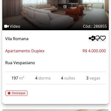
Vídeo
Cód.: 286855
Vila Romana
Apartamento Duplex
R$ 4.000.000
Rua Vespasiano
197
m²
4
dorms
4
suítes
3
vagas
Destaque