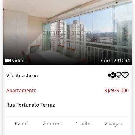
Vídeo
Cód.: 291094
Vila Anastacio
Apartamento
R$ 929.000
Rua Fortunato Ferraz
62
m²
2
dorms
1
suíte
2
vagas