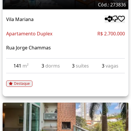
Cód.: 273836
Vila Mariana
Apartamento Duplex
R$ 2.700.000
Rua Jorge Chammas
141
m²
3
dorms
3
suítes
3
vagas
Destaque