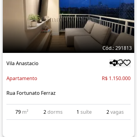
Cód.: 291813
Vila Anastacio
Apartamento
R$ 1.150.000
Rua Fortunato Ferraz
79
m²
2
dorms
1
suíte
2
vagas