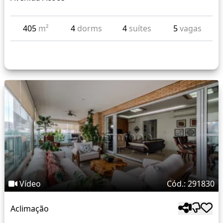
405
m²
4
dorms
4
suítes
5
vagas
Vídeo
Cód.: 291830
Aclimação