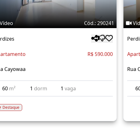
Vídeo
Cód.: 290241
Ví
rdizes
Perdi
artamento
R$ 590.000
Apar
a Cayowaa
Rua 
60
m²
1
dorm
1
vaga
6
Destaque