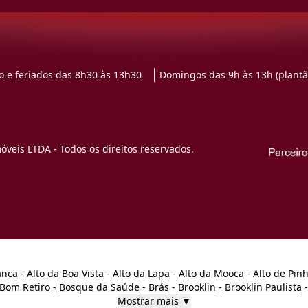
 e feriados das 8h30 às 13h30
Domingos das 9h às 13h (plantã
veis LTDA - Todos os direitos reservados.
anca
-
Alto da Boa Vista
-
Alto da Lapa
-
Alto da Mooca
-
Alto de Pin
Bom Retiro
-
Bosque da Saúde
-
Brás
-
Brooklin
-
Brooklin Paulista
Mostrar mais ▼