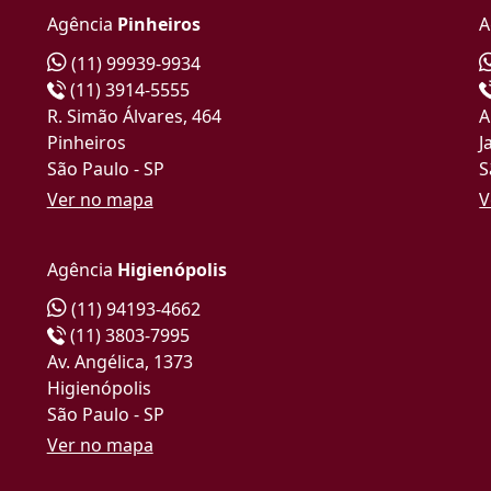
Agência
Pinheiros
A
(11) 99939-9934
(11) 3914-5555
R. Simão Álvares, 464
A
Pinheiros
J
São Paulo - SP
S
Ver no mapa
V
Agência
Higienópolis
(11) 94193-4662
(11) 3803-7995
Av. Angélica, 1373
Higienópolis
São Paulo - SP
Ver no mapa