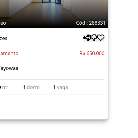
deo
Cód.: 288331
zes
tamento
R$ 650.000
Cayowaa
0
m²
1
dorm
1
vaga