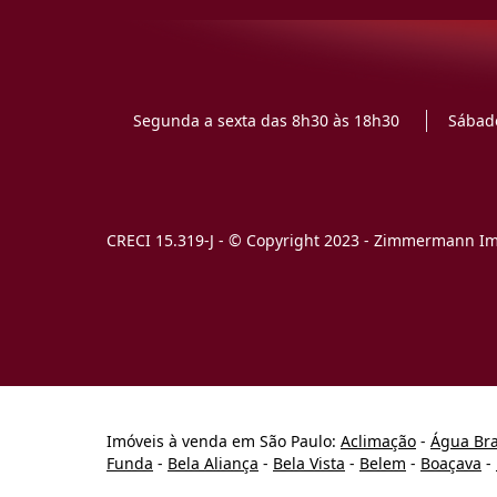
Segunda a sexta das 8h30 às 18h30
Sábado
CRECI 15.319-J - © Copyright 2023 - Zimmermann Imó
Imóveis à venda em São Paulo:
Aclimação
-
Água Br
Funda
-
Bela Aliança
-
Bela Vista
-
Belem
-
Boaçava
-