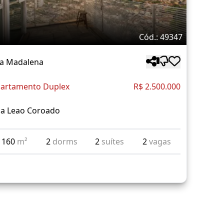
Cód.: 49347
la Madalena
artamento Duplex
R$ 2.500.000
a Leao Coroado
160
m²
2
dorms
2
suítes
2
vagas