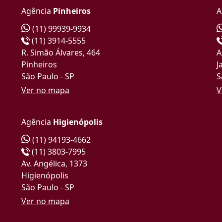
Agência
Pinheiros
A
(11) 99939-9934
(11) 3914-5555
R. Simão Álvares, 464
A
Pinheiros
J
São Paulo - SP
S
Ver no mapa
V
Agência
Higienópolis
(11) 94193-4662
(11) 3803-7995
Av. Angélica, 1373
Higienópolis
São Paulo - SP
Ver no mapa