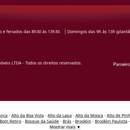
 e feriados das 8h30 às 13h30
Domingos das 9h às 13h (plantã
veis LTDA - Todos os direitos reservados.
anca
-
Alto da Boa Vista
-
Alto da Lapa
-
Alto da Mooca
-
Alto de Pin
Bom Retiro
-
Bosque da Saúde
-
Brás
-
Brooklin
-
Brooklin Paulista
Mostrar mais ▼