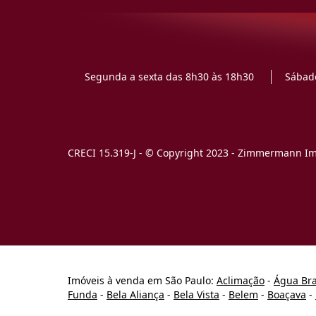
Segunda a sexta das 8h30 às 18h30
Sábado
CRECI 15.319-J - © Copyright 2023 - Zimmermann Imó
Imóveis à venda em São Paulo:
Aclimação
-
Água Br
Funda
-
Bela Aliança
-
Bela Vista
-
Belem
-
Boaçava
-