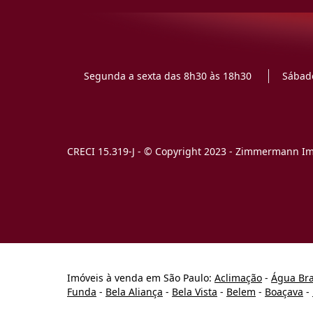
Segunda a sexta das 8h30 às 18h30
Sábado
CRECI 15.319-J - © Copyright 2023 - Zimmermann Imó
Imóveis à venda em São Paulo:
Aclimação
-
Água Br
Funda
-
Bela Aliança
-
Bela Vista
-
Belem
-
Boaçava
-