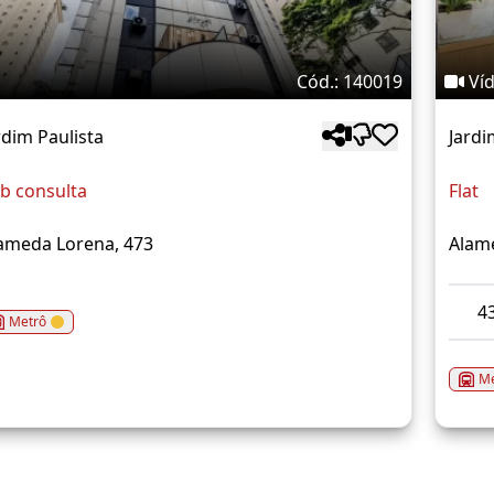
Cód.: 140019
Ví
rdim Paulista
Jardi
b consulta
Flat
ameda Lorena, 473
Alam
4
Metrô
Me