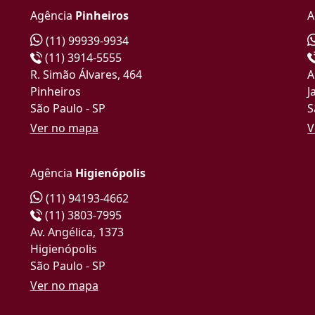
Agência
Pinheiros
A
(11) 99939-9934
(11) 3914-5555
R. Simão Álvares, 464
A
Pinheiros
J
São Paulo - SP
S
Ver no mapa
V
Agência
Higienópolis
(11) 94193-4662
(11) 3803-7995
Av. Angélica, 1373
Higienópolis
São Paulo - SP
Ver no mapa