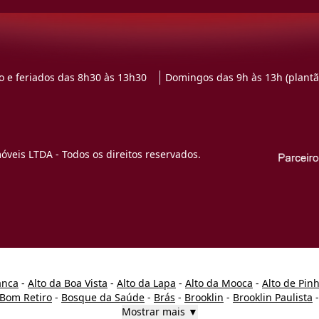
 e feriados das 8h30 às 13h30
Domingos das 9h às 13h (plantã
veis LTDA - Todos os direitos reservados.
anca
-
Alto da Boa Vista
-
Alto da Lapa
-
Alto da Mooca
-
Alto de Pin
Bom Retiro
-
Bosque da Saúde
-
Brás
-
Brooklin
-
Brooklin Paulista
Mostrar mais ▼