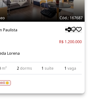
deo
Cód.: 167687
m Paulista
R$ 1.200.000
eda Lorena
3
m²
2
dorms
1
suíte
1
vaga
trô