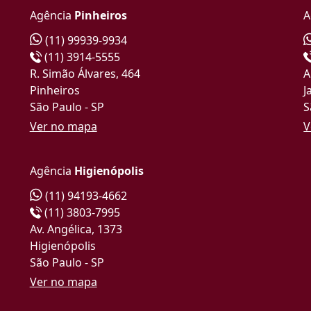
Agência
Pinheiros
A
(11) 99939-9934
(11) 3914-5555
R. Simão Álvares, 464
A
Pinheiros
J
São Paulo - SP
S
Ver no mapa
V
Agência
Higienópolis
(11) 94193-4662
(11) 3803-7995
Av. Angélica, 1373
Higienópolis
São Paulo - SP
Ver no mapa