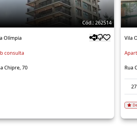
Cód.: 262514
la Olímpia
Vila 
b consulta
Apar
a Chipre, 70
Rua 
2
De