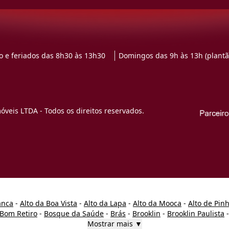
 e feriados das 8h30 às 13h30
Domingos das 9h às 13h (plantã
veis LTDA - Todos os direitos reservados.
anca
-
Alto da Boa Vista
-
Alto da Lapa
-
Alto da Mooca
-
Alto de Pin
Bom Retiro
-
Bosque da Saúde
-
Brás
-
Brooklin
-
Brooklin Paulista
Mostrar mais ▼