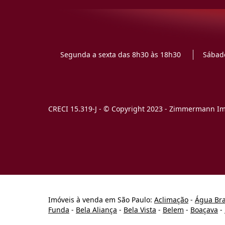
Segunda a sexta das 8h30 às 18h30
Sábado
CRECI 15.319-J - © Copyright 2023 - Zimmermann Imó
Imóveis à venda em São Paulo:
Aclimação
-
Água Br
Funda
-
Bela Aliança
-
Bela Vista
-
Belem
-
Boaçava
-