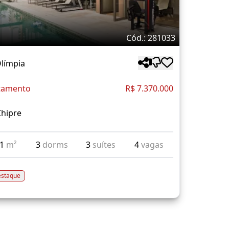
Cód.: 281033
Olímpia
tamento
R$ 7.370.000
Chipre
71
m²
3
dorms
3
suítes
4
vagas
staque