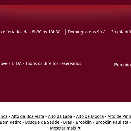
 e feriados das 8h30 às 13h30
Domingos das 9h às 13h (plantã
veis LTDA - Todos os direitos reservados.
anca
-
Alto da Boa Vista
-
Alto da Lapa
-
Alto da Mooca
-
Alto de Pin
Bom Retiro
-
Bosque da Saúde
-
Brás
-
Brooklin
-
Brooklin Paulista
Mostrar mais ▼