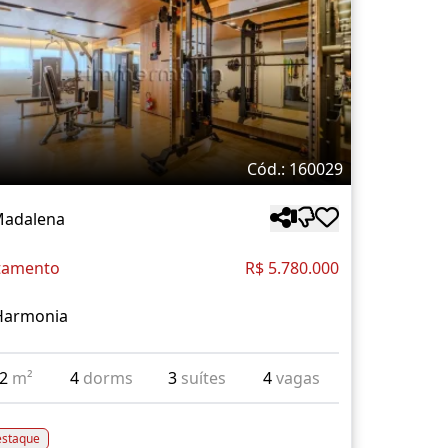
Cód.: 160029
Madalena
tamento
R$ 5.780.000
Harmonia
72
m²
4
dorms
3
suítes
4
vagas
staque