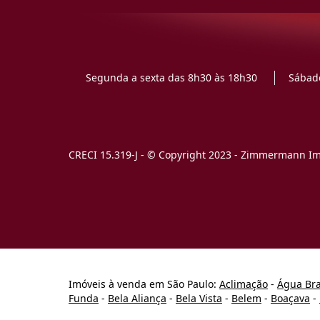
Segunda a sexta das 8h30 às 18h30
Sábado
CRECI 15.319-J - © Copyright 2023 - Zimmermann Imó
Imóveis à venda em São Paulo:
Aclimação
-
Água Br
Funda
-
Bela Aliança
-
Bela Vista
-
Belem
-
Boaçava
-