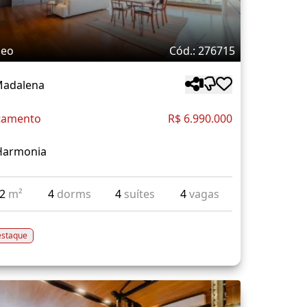
deo
Cód.: 276715
Madalena
tamento
R$ 6.990.000
Harmonia
72
m²
4
dorms
4
suítes
4
vagas
staque