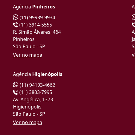
Agência
Pinheiros
A
(11) 99939-9934
(11) 3914-5555
R. Simão Álvares, 464
A
Pinheiros
J
São Paulo - SP
S
Ver no mapa
V
Agência
Higienópolis
(11) 94193-4662
(11) 3803-7995
Av. Angélica, 1373
Higienópolis
São Paulo - SP
Ver no mapa