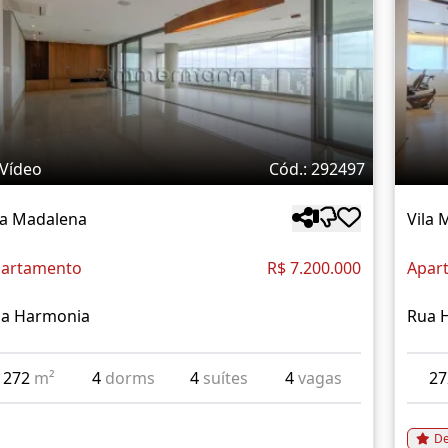
Vídeo
Cód.: 292497
la Madalena
Vila 
artamento
R$ 7.200.000
Apar
a Harmonia
Rua 
272
m²
4
dorms
4
suítes
4
vagas
2
De