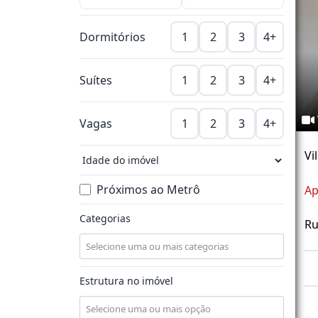
Dormitórios
1
2
3
4+
Suítes
1
2
3
4+
Vagas
1
2
3
4+
Vi
Próximos ao Metrô
Ap
Categorias
Ru
Estrutura no imóvel