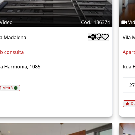
Vídeo
Cód.: 136374
Ví
la Madalena
Vila 
b consulta
Apar
a Harmonia, 1085
Rua 
2
Metrô
De