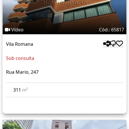
Vídeo
Cód.: 65817
Vila Romana
Sob consulta
Rua Mario, 247
311
m²