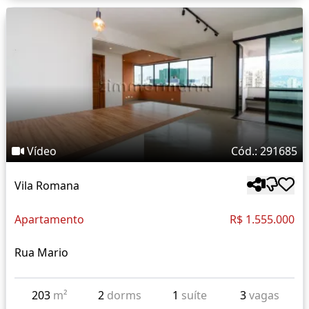
Vídeo
Cód.: 291685
Vila Romana
Apartamento
R$ 1.555.000
Rua Mario
203
m²
2
dorms
1
suíte
3
vagas