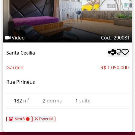
Vídeo
Cód.: 290081
Santa Cecilia
Garden
R$ 1.050.000
Rua Pirineus
132
m²
2
dorms
1
suíte
Metrô
Especial