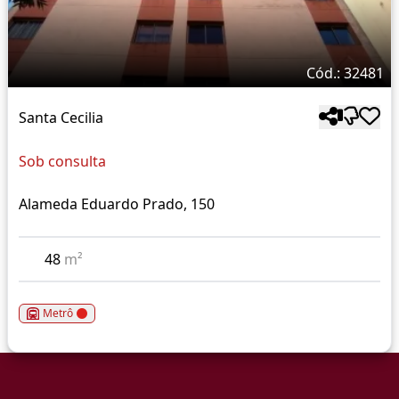
Cód.: 32481
Santa Cecilia
Sob consulta
Alameda Eduardo Prado, 150
48
m²
Metrô