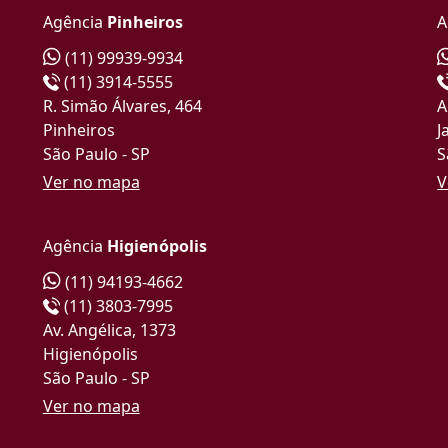
Agência
Pinheiros
A
(11) 99939-9934
(11) 3914-5555
R. Simão Álvares, 464
A
Pinheiros
J
São Paulo - SP
S
Ver no mapa
V
Agência
Higienópolis
(11) 94193-4662
(11) 3803-7995
Av. Angélica, 1373
Higienópolis
São Paulo - SP
Ver no mapa