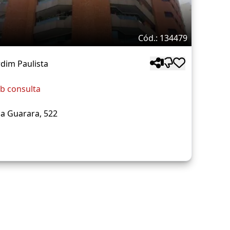
Cód.: 134479
rdim Paulista
b consulta
a Guarara, 522