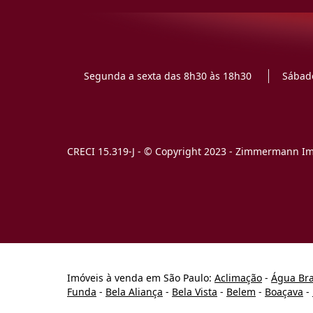
Segunda a sexta das 8h30 às 18h30
Sábado
CRECI 15.319-J - © Copyright 2023 - Zimmermann Imó
Imóveis à venda em São Paulo:
Aclimação
-
Água Br
Funda
-
Bela Aliança
-
Bela Vista
-
Belem
-
Boaçava
-