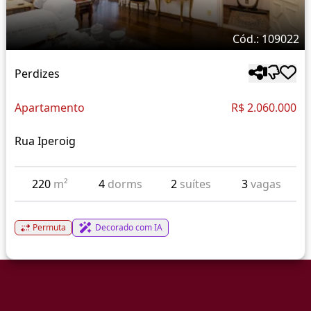
Cód.: 109022
Perdizes
Apartamento
R$ 2.060.000
Rua Iperoig
220
m²
4
dorms
2
suítes
3
vagas
Permuta
Decorado com IA