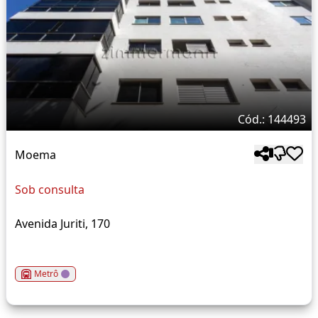
Cód.: 144493
Moema
Sob consulta
Avenida Juriti, 170
Metrô