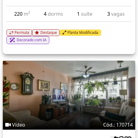
220
m²
4
dorms
1
suíte
3
vagas
Permuta
Destaque
Planta Modificada
Decorado com IA
Vídeo
Cód.: 170714